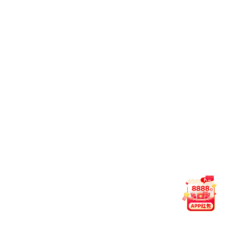
我们的品牌使命
作为综合性的华体会体育平台，我们始终以科技驱动、服务
导向为核心，力求打造一个安全、稳定、可信赖的体育数据
与直播生态。