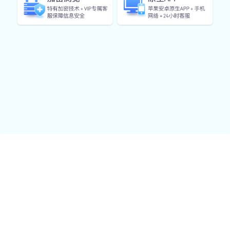
自己的价值，并能够在比赛中发挥出最佳状态。国足
需要一个强大的精神支柱，使得每个球员都敢于承担
责任，并为胜利而战。
此外，借助现代科技手段，比如视频分析技术，帮助
球员回顾过去比赛中的优点与不足，让他们看到自己
曾经优秀的一面，从而增强自信心。这种对比将有助
于他们明白，只要调整策略、认真训练，就一定能够
走出低谷，实现反弹。
2、战术创新与执行力
除了心理建设外，战术创新也是国足必须面对的重要
课题。在历史上，中国足球在战术执行方面往往显得
不够成熟。因此，与越南这样的对手交锋时，需要制
定切实可行且灵活多变的战术体系，以适应不同场合