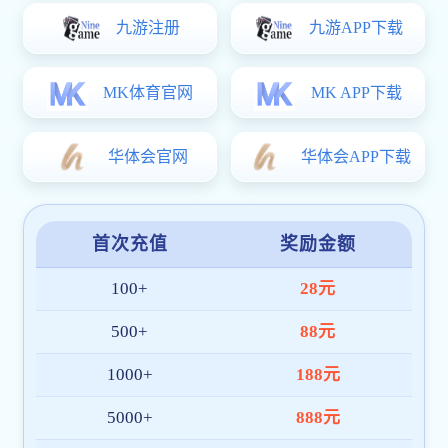
2026-05-28 14:02
83 次阅读
国足需重塑信心从越南战役开始摆脱输球
阴影迎接胜利的习惯
本文探讨了中国国家足球队（国足）在经历了一段低
迷时期后，如何重塑信心并从即将到来的与越南的比
赛中开始摆脱输球的阴影，逐步培养胜利的习惯。文
章首先分析了国足所面临的心理困境和历史包袱，然
后探讨了如何通过战术调整、团队合作以及青训系统
的完善来提升球队整体实力。接着，关注于媒体和球
迷的支持与理解对于球队士气的重要性，最后总结出