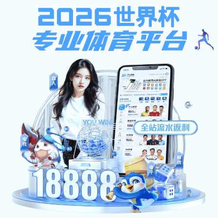
立即注册
华体会体育
官网 · 权威
体育数据平台
华体会体育 OFFICIAL WEBSITE
自2022年创立以来，
华体会体育
致力于为用户提供包
括NBA、英超、欧洲杯、LPL在内的热门赛事直播与数
据服务，广受用户信赖。
立即下载华体会体育APP