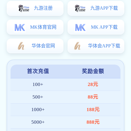
2026-05-30 10:08
83 次阅读
媒体人分析女足惨败原因呼吁加强培养送
球员赴欧洲锻炼提升实力
近年来，随着女足在国际赛场的逐渐崛起，媒体人对
女足的关注度也日益增加。然而，近期的一场惨败引
发了广泛讨论，诸多媒体人对此进行了深入分析，指
出了女足目前面临的种种问题，并呼吁加强培养和送
球员赴欧洲锻炼，以提升整体实力。本文将从四个方
面进行详细阐述：一是技术水平与战术素养；二是后
备人才的培养机制；三是国际交流与比赛经验；四是