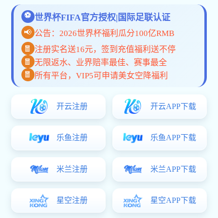
首页
/
体育动态
/ 正文