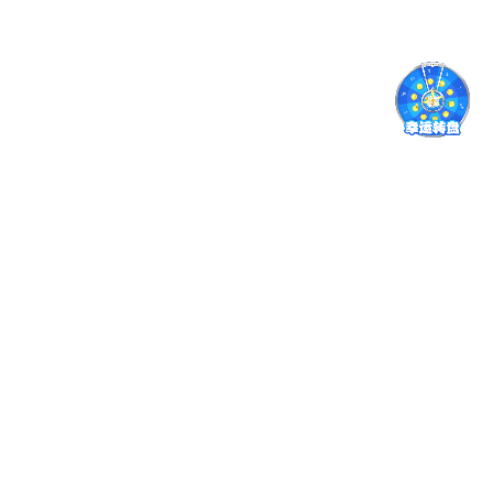
与此同时，欧洲赛场上的竞争也日益激烈。面对像曼
城、巴萨等豪门球队，尤文需要更多具备经验和实力
的球员来提升其竞争能力。而伊尔迪兹具备一定的大
赛经验，他曾参与多个重要赛事，这样的经历无疑会
为球队注入更多信心。
因此，从长远来看，通过续约留住像伊尔迪兹这样的
关键球员，将有助于尤文在各项赛事中保持竞争力，
提高整体战斗力，以应对日益复杂多变的足球环境。
3、续约对球队未来战略影响
此次续约不仅仅是合同上的延长，更标志着尤文图斯
未来战略方向的一次重大调整。俱乐部管理层希望通
过留住核心球员，加强核心阵容，以便构建一个更加
完整且具有冲击力的新阵容。这一策略旨在确保球队