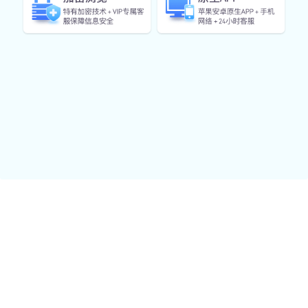
识，使得他不仅是一名优秀的攻击手，更是球队中的
精神领袖。
随着时间推移，他与队内其他核心球员之间形成了良
好的默契，这种化学反应对于尤文图斯而言至关重
要。因此，续约不仅仅是为了保留一名优秀球员，更
是为了维护整个团队的稳定性和竞争力。
2、尤文图斯面临的挑战
近年来，尤文图斯在意甲联赛中的统治地位受到了一
定威胁。传统强队如AC米兰和国际米兰逐渐崛起，使
得尤文必须提升自身实力才能重新夺回冠军宝座。在
这样的背景下，续约伊尔迪兹显得尤其重要，因为他
的存在可以帮助球队抵御外部竞争压力。