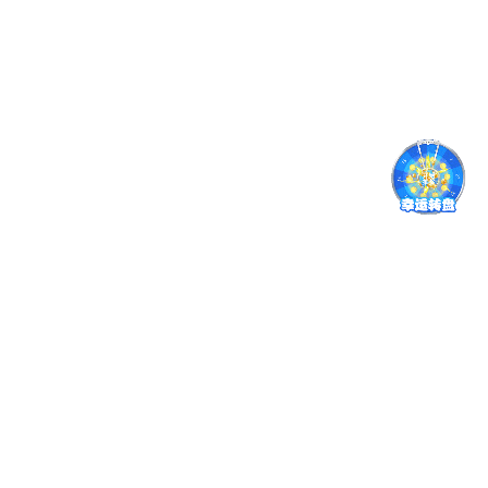
构问题。在财务状况相对紧张的大背景下，寻找性价
比高且符合俱乐部发展理念的球员，将是管理层的一
项重要任务。这意味着他们可能更倾向于挖掘一些被
低估或未被重视的小众市场球员。
此外，还有一些经验丰富但被冷落的老将也是潜在选
择。这些老将在保持竞技状态同时，还能为年轻球员
提供宝贵指导，从而加速他们融入球队环境。如果能
找到合适的人选，不仅可以填补当前空缺，还能提升
整个团队竞争力。
3、现有阵容调整方案
除了外部引援之外，国米还可以通过内部调整来应对
邓弗里斯缺阵带来的困难。目前球队中有多名球员可
以胜任右后卫的位置，因此合理利用现有资源也是一