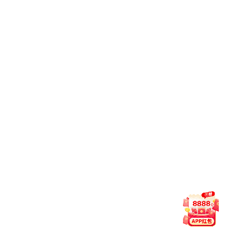
求优秀人才，而巴西球员更是热门选择之一。近年
来，不少巴西年轻球员通过留洋发展，在欧洲赛场上
发挥出色。因此，对于像拉扬这样的天才小将来说，
如果能够顺利完成签约，将意味着进入更高水平的平
台进行锻炼。
根据目前的信息显示，多家欧洲俱乐部对拉扬表示浓
厚兴趣，但最终选择伯恩茅斯则体现了其独特的发展
策略。作为一家希望重返英超强队行列的小型俱乐
部，他们需要抓住机会，通过挖掘潜力股来增强自身
实力，这是一个双赢局面。
同时，这样频繁的人才流动也反映出了当今足球经济
环境的一些变化。一方面，各个联赛之间相互交融；
另一方面，也促使众多年轻球员为了实现职业生涯目