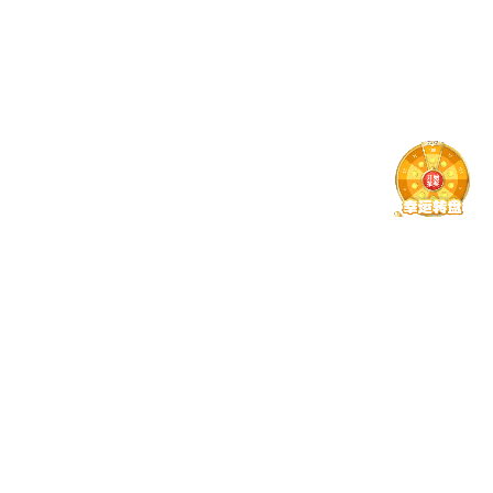
另外，年轻球员往往充满激情与活力，这种特质正是
伯恩茅斯目前所需。随着新赛季临近，球队希望通过
引入新鲜血液来提升整体士气，使得整个团队更加团
结向上。特别是在面对强敌时，年轻人的斗志可以激
励老队员共同奋战。
最后，从市场营销角度来看，引进如此有潜力的小将
也有助于提高球队在全球范围内的知名度。许多来自
巴西及南美洲地区的足球迷都有可能因此关注并支持
伯恩茅斯，这对于提升俱乐部形象和增加收入都具有
积极影响。
3、转会市场动态
当前转会市场竞争异常激烈，各大俱乐部都在积极寻