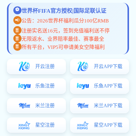
首页
/
体育动态
/ 正文