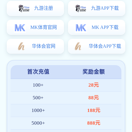
2026-06-30 21:11
65 次阅读
凯恩若对多特再度梅开二度将成德甲历史
第三位连续四场双响球员
在德甲联赛中，哈里·凯恩的表现令人瞩目，成为了足
坛的一大亮点。如果他在对阵多特蒙德的比赛中再度
梅开二度，将历史性地成为德甲联赛中第三位连续四
场比赛实现双响的球员。本文将从凯恩的个人能力、
对球队的重要性、历史成就及未来展望四个方面进行
详细分析。通过深入探讨我们可以更好地理解这位英
格兰前锋在德国足球中的影响力，以及他可能创造的