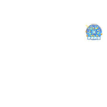
名经验丰富的国际级前锋，他能够为年轻球员提供指
导与帮助，有助于提升整体队伍士气。他与其他攻击
手之间默契配合不断增强，让拜仁慕尼黑在各项赛事
中的竞争力显著提高。
最后，在面对强敌时，凯恩往往能发挥出色。许多关
键比赛中，他总能站出来承担责任，为球队贡献进
球。在紧张激烈的德甲联赛中，这种关键时刻出现的
大心脏特质无疑是拜仁争冠路上的一大利器。
3、历史成就与影响
若凯恩再次完成梅开二度，将使他成为德甲历史上第
三位连续四场双响球员，这一成就将进一步巩固他的
传奇地位。从历史角度来看，在这个联赛里实现如此
壮举并不容易，这既需要个人实力，同时也依赖于良