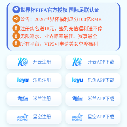
首页
/
体育动态
/ 正文